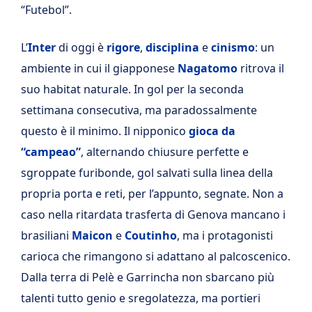
“Futebol”.
L’
Inter
di oggi è
rigore
,
disciplina
e
cinismo
: un
ambiente in cui il giapponese
Nagatomo
ritrova il
suo habitat naturale. In gol per la seconda
settimana consecutiva, ma paradossalmente
questo è il minimo. Il nipponico
gioca da
“campeao”
, alternando chiusure perfette e
sgroppate furibonde, gol salvati sulla linea della
propria porta e reti, per l’appunto, segnate. Non a
caso nella ritardata trasferta di Genova mancano i
brasiliani
Maicon
e
Coutinho
, ma i protagonisti
carioca che rimangono si adattano al palcoscenico.
Dalla terra di Pelè e Garrincha non sbarcano più
talenti tutto genio e sregolatezza, ma portieri