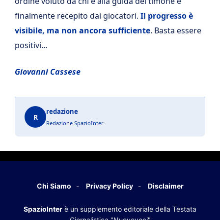
ordine voluto da chi è alla guida del timone e
finalmente recepito dai giocatori.
Il progresso è
visibile, ma non ancora sufficiente
. Basta essere
positivi…
Giovanni Cassese
redazione
R
Redazione SpazioInter
Chi Siamo
Privacy Policy
Disclaimer
SpazioInter
è un supplemento editoriale della Testata
Giornalistica "Nuovevoci"