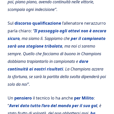
poi, piano piano, avendo continuità nelle vittorie,
scompaia ogni indecisione”
.
Sul
discorso qualificazione
l’allenatore nerazzurro
parla chiaro:
“
Il passaggio agli ottavi non è ancora
sicuro
, ma siamo lì. Sappiamo che
per il campionato
sarà una stagione tribolata
, ma noi ci saremo
sempre. Quello che facciamo di buono in Champions
dobbiamo trapiantarlo in campionato e
dare
continuità ai nostri risultati
. La Champions azzera
la sfortuna, se sarà la partita della svolta dipenderà poi
solo da noi”
.
Un
pensiero
il tecnico lo ha anche
per
Milito
:
“
Avrei dato tutto l’oro del mondo per il suo gol
, è
stato frutto di volontà, del non abbattersi mai,
ha